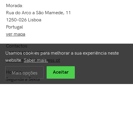
Morada:
Rua do Arco a São Mamede, 11
1250-026 Lisboa
Portugal
ver mapa
Contactos:
+351 213 152 375
Usamos cookies para melhorar a sua experiência neste
showpress@showpress.pt
website.
Saber mais.
Horário:
Mais opções
Aceitar
Segunda a Sexta
10h00 às 19h00
luispereira@showpress.pt