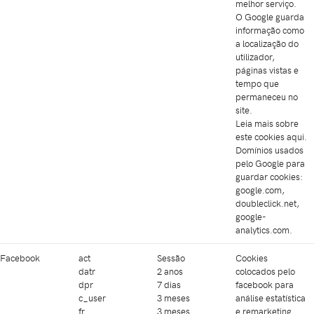
melhor serviço.
O Google guarda
informação como
a localização do
utilizador,
páginas vistas e
tempo que
permaneceu no
site.
Leia mais sobre
este cookies
aqui
.
Domínios usados
pelo Google para
guardar cookies:
google.com,
doubleclick.net,
google-
analytics.com.
Facebook
act
Sessão
Cookies
datr
2 anos
colocados pelo
dpr
7 dias
facebook para
c_user
3 meses
análise estatística
fr
3 meses
e remarketing.