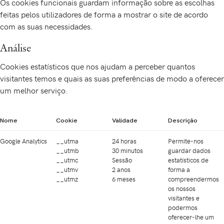
Os cookies funcionais guardam informação sobre as escolhas
feitas pelos utilizadores de forma a mostrar o site de acordo
com as suas necessidades.
Análise
Cookies estatísticos que nos ajudam a perceber quantos
visitantes temos e quais as suas preferências de modo a oferecer
um melhor serviço.
Nome
Cookie
Validade
Descrição
Google Analytics
__utma
24 horas
Permite-nos
__utmb
30 minutos
guardar dados
__utmc
Sessão
estatísticos de
__utmv
2 anos
forma a
__utmz
6 meses
compreendermos
os nossos
visitantes e
podermos
oferecer-lhe um