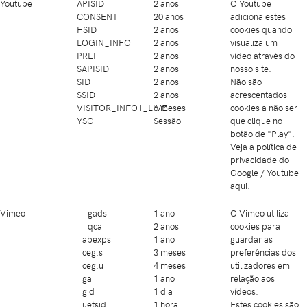
Youtube
APISID
2 anos
O Youtube
CONSENT
20 anos
adiciona estes
HSID
2 anos
cookies quando
LOGIN_INFO
2 anos
visualiza um
PREF
2 anos
vídeo através do
SAPISID
2 anos
nosso site.
SID
2 anos
Não são
SSID
2 anos
acrescentados
VISITOR_INFO1_LIVE
6 meses
cookies a não ser
YSC
Sessão
que clique no
botão de "Play".
Veja a política de
privacidade do
Google / Youtube
aqui
.
Vimeo
__gads
1 ano
O Vimeo utiliza
__qca
2 anos
cookies para
_abexps
1 ano
guardar as
_ceg.s
3 meses
preferências dos
_ceg.u
4 meses
utilizadores em
_ga
1 ano
relação aos
_gid
1 dia
vídeos.
_uetsid
1 hora
Estes cookies são