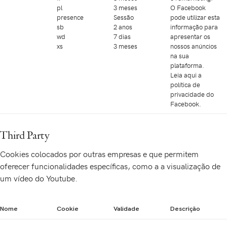
pl
3 meses
O Facebook
presence
Sessão
pode utilizar esta
sb
2 anos
informação para
wd
7 dias
apresentar os
xs
3 meses
nossos anúncios
na sua
plataforma.
Leia
aqui
a
política de
privacidade do
Facebook.
Third Party
Cookies colocados por outras empresas e que permitem
oferecer funcionalidades específicas, como a a visualização de
um vídeo do Youtube.
Nome
Cookie
Validade
Descrição