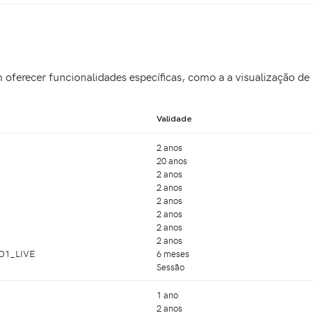
oferecer funcionalidades específicas, como a a visualização de
Validade
2 anos
20 anos
2 anos
2 anos
2 anos
2 anos
2 anos
2 anos
O1_LIVE
6 meses
Sessão
1 ano
2 anos