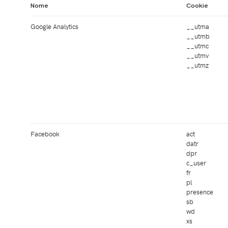
Nome
Cookie
Google Analytics
__utma
__utmb
__utmc
__utmv
__utmz
Facebook
act
datr
dpr
c_user
fr
pl
presence
sb
wd
xs