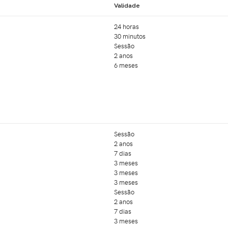
Validade
24 horas
30 minutos
Sessão
2 anos
6 meses
Sessão
2 anos
7 dias
3 meses
3 meses
3 meses
Sessão
2 anos
7 dias
3 meses