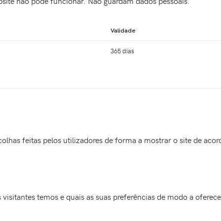
bsite não pode funcionar. Não guardam dados pessoais.
Validade
365 dias
lhas feitas pelos utilizadores de forma a mostrar o site de aco
 visitantes temos e quais as suas preferências de modo a oferec