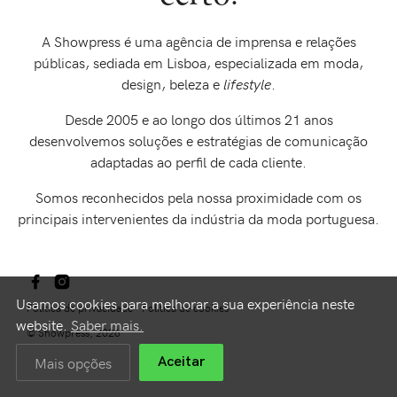
A Showpress é uma agência de imprensa e relações
públicas, sediada em Lisboa, especializada em moda,
design, beleza e
lifestyle
.
Desde 2005 e ao longo dos últimos 21 anos
desenvolvemos soluções e estratégias de comunicação
adaptadas ao perfil de cada cliente.
Somos reconhecidos pela nossa proximidade com os
principais intervenientes da indústria da moda portuguesa.
Usamos cookies para melhorar a sua experiência neste
Política de privacidade
Política de cookies
website.
Saber mais.
© Showpress, 2026
Mais opções
Aceitar